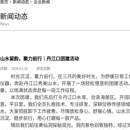
首页
>
新闻动态
>
企业新闻
新闻动态
News
企业新闻
山水留韵，聚力前行｜丹江口团建活动
日期：
2026-03-20
浏览次数:
时光沉淀，蓄力前行。在三月的美好时光，为舒缓日常工
仪器，奔赴丹江口秀美山水，开展了一场轻松惬意的团建活动
量，以饱满状态奔赴每一段工作征程。
本次团建，我们先后打卡丹江口水库、沧浪海景区。开阔
意。平日里，我们全员扎根技术、专注研发，深耕位移传感领域
水，大家彻底卸下工作疲惫，尽情放松身心、舒展心情。山水沉
沉淀、稳步前行，用心打磨每一款产品。
随后我们前往黄仙洞探秘观光。洞内景色别致独特，经过