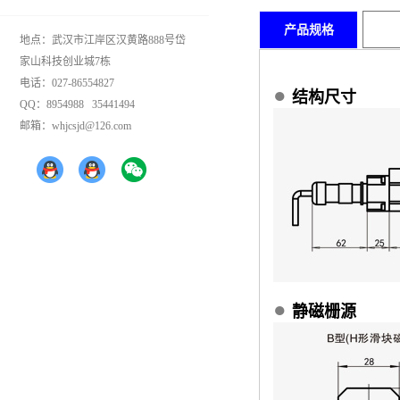
产品规格
地点：武汉市江岸区汉黄路888号岱
家山科技创业城7栋
电话：027-86554827
●
结构尺寸
QQ：8954988 35441494
邮箱：whjcsjd@126.com
●
静磁栅源