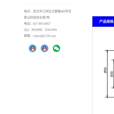
地点：武汉市江岸区汉黄路888号岱
家山科技创业城7栋
产品规格
电话：027-86554827
QQ：8954988 35441494
邮箱：whjcsjd@126.com