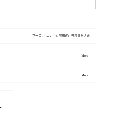
下一篇：
CWY-RTD 弧形闸门开度智能终端
More
More