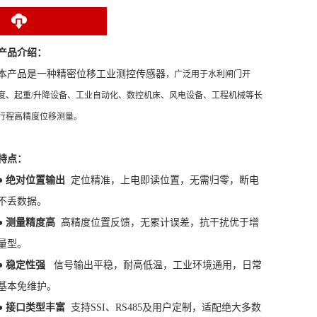
产品介绍：
本产品是一种精密位移工业测控传感器
，广泛用于水利闸门开
度、起重/升降设备、工业自动化、数控机床、风电设备、工程机械等长
行程高精度位移测量。
特
点：
● 绝对位置输出
定位精准，上电即读位置，无需归零，断电
不丢数据。
● 测量精度高
高精度位置反馈，无累计误差，抗干扰优于增
量型。
● 稳定性强
信号输出平稳，
耐高低温，工业环境通用，日常
基本免维护。
● 接口
类型丰富
支持SSI、RS485及用户定制，适配绝大多数