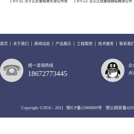
CWY-EL 浮子式长量程激光液位传感
CWY-GF 法兰式短量程静磁栅液位传
器/水位计/液位计
感器/水位计/液位计
首页
关于我们
新闻动态
产品展示
工程案例
技术服务
联系我
统一咨询热线
企
18672773445
点
Copyright ©2016 - 2021
鄂ICP备12006809号
鄂公网安备42010
犀牛云提供云计算服务